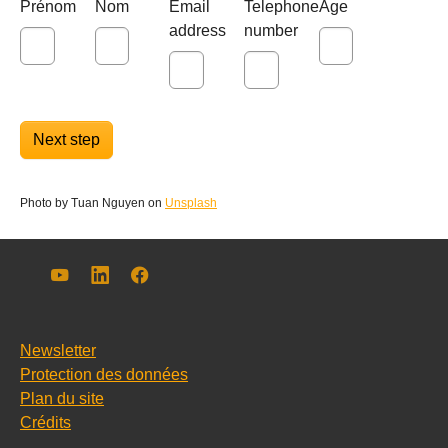
Prénom
Nom
Email
Telephone
Age
address
number
Next step
Photo by Tuan Nguyen on
Unsplash
YouTube
LinkedIn
Facebook
Newsletter
Protection des données
Plan du site
Crédits